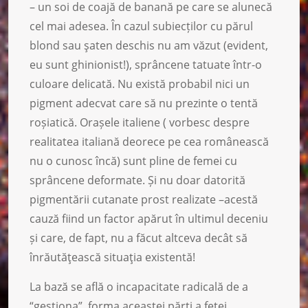
– un soi de coajă de banană pe care se alunecă
cel mai adesea. În cazul subiecților cu părul
blond sau şaten deschis nu am văzut (evident,
eu sunt ghinionist!), sprâncene tatuate într-o
culoare delicată. Nu există probabil nici un
pigment adecvat care să nu prezinte o tentă
roșiatică. Orașele italiene ( vorbesc despre
realitatea italiană deorece pe cea românească
nu o cunosc încă) sunt pline de femei cu
sprâncene deformate. Și nu doar datorită
pigmentării cutanate prost realizate –acestă
cauză fiind un factor apărut în ultimul deceniu
și care, de fapt, nu a făcut altceva decât să
înrăutăţească situaţia existentă!
La bază se află o incapacitate radicală de a
“gestiona”, forma aceastei părţi a feței,