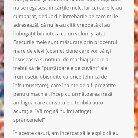
nu se regăsesc în cărțile mele. Iar cei care le-au
cumparat, deduc din întrebările pe care mi le
adresează!, că nu le-au citit vreodată ci au
îmbogăţit biblioteca cu un volum și-atât.
Eșecurile mele sunt măsurate prin procentul
mare de elevi (cosmeticiene care vor să îşi
însuşească şi noţiuni de machiaj şi care ar
trebui să fie “purtătoarele de cuvânt” ale
frumuseții, obișnuite cu orice tehnică de
înfrumusețare), care înainte de a fi pregătite
pentru machiaj, încep cu următoarea frază
ambiguă care constituie o teribilă auto-
acuzație: “Vă rog să nu îmi atingeţi
sprâncenele!”
În aceste cazuri, am încercat să le explic că eu