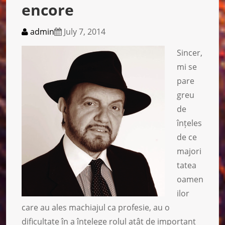
encore
admin
July 7, 2014
Sincer,
mi se
pare
greu
de
înțeles
de ce
majori
tatea
oamen
ilor
care au ales machiajul ca profesie, au o
dificultate în a înţelege rolul atât de important