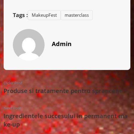
Tags :
MakeupFest
masterclass
Admin
Older Post
Produse si tratamente pentru sprancene
Next Post
Ingredientele succesului in permanent ma
ke-up