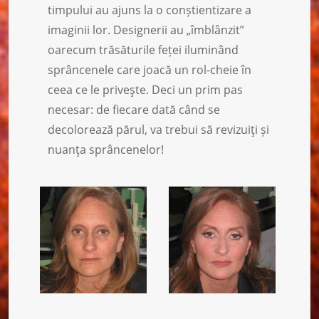
timpului au ajuns la o conștientizare a
imaginii lor. Designerii au „îmblânzit”
oarecum trăsăturile feței iluminând
sprâncenele care joacă un rol-cheie în
ceea ce le priveşte. Deci un prim pas
necesar: de fiecare dată când se
decolorează părul, va trebui să revizuiţi și
nuanţa sprâncenelor!