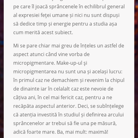
pe care îl joacă sprâncenele în echilibrul general
al expresiei feţei umane și nici nu sunt dispuși
să dedice timp și energie pentru a studia așa
cum merită acest subiect.
Mi se pare chiar mai greu de înțeles un astfel de
aspect atunci când vine vorba de
micropigmentare. Make-up-ul şi
micropigmentarea nu sunt una și același lucru:
în primul caz ne demachiem și revenim la chipul
de dinainte iar în celalalt caz este nevoie de
câțiva ani, în cel mai fericit caz, pentru a ne
recăpăta aspectul anterior. Deci, se subînțelege
că atenția investită în studiul și definirea arcului
sprâncenelor ar trebui să fie una pe măsură,
adică foarte mare. Ba, mai mult: maximă!