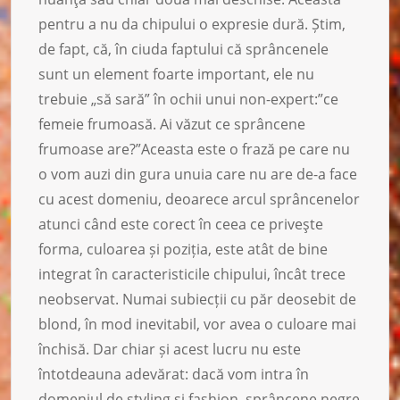
pentru a nu da chipului o expresie dură. Știm,
de fapt, că, în ciuda faptului că sprâncenele
sunt un element foarte important, ele nu
trebuie „să sară” în ochii unui non-expert:”ce
femeie frumoasă. Ai văzut ce sprâncene
frumoase are?”Aceasta este o frază pe care nu
o vom auzi din gura unuia care nu are de-a face
cu acest domeniu, deoarece arcul sprâncenelor
atunci când este corect în ceea ce priveşte
forma, culoarea și poziția, este atât de bine
integrat în caracteristicile chipului, încât trece
neobservat. Numai subiecții cu păr deosebit de
blond, în mod inevitabil, vor avea o culoare mai
închisă. Dar chiar și acest lucru nu este
întotdeauna adevărat: dacă vom intra în
domeniul de styling şi fashion, sprâncene negre