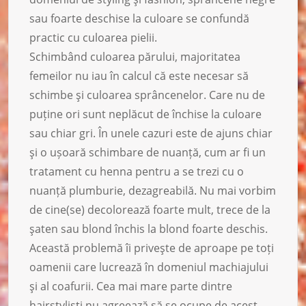
sau foarte deschise la culoare se confundă
practic cu culoarea pielii.
Schimbând culoarea părului, majoritatea
femeilor nu iau în calcul că este necesar să
schimbe şi culoarea sprâncenelor. Care nu de
puține ori sunt neplăcut de închise la culoare
sau chiar gri. În unele cazuri este de ajuns chiar
şi o ușoară schimbare de nuanță, cum ar fi un
tratament cu henna pentru a se trezi cu o
nuanță plumburie, dezagreabilă. Nu mai vorbim
de cine(se) decolorează foarte mult, trece de la
şaten sau blond închis la blond foarte deschis.
Această problemă îi priveşte de aproape pe toți
oamenii care lucrează în domeniul machiajului
şi al coafurii. Cea mai mare parte dintre
hairstylişti nu agreează să se ocupe de acest