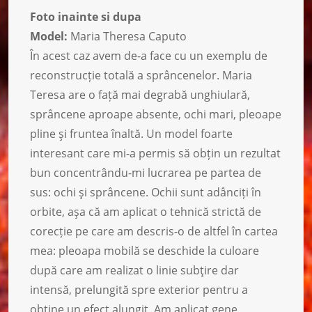
Foto inainte si dupa
Model:
Maria Theresa Caputo
În acest caz avem de-a face cu un exemplu de
reconstrucție totală a sprâncenelor. Maria
Teresa are o față mai degrabă unghiulară,
sprâncene aproape absente, ochi mari, pleoape
pline şi fruntea înaltă. Un model foarte
interesant care mi-a permis să obțin un rezultat
bun concentrându-mi lucrarea pe partea de
sus: ochi şi sprâncene. Ochii sunt adânciți în
orbite, aşa că am aplicat o tehnică strictă de
corecție pe care am descris-o de altfel în cartea
mea: pleoapa mobilă se deschide la culoare
după care am realizat o linie subţire dar
intensă, prelungită spre exterior pentru a
obţine un efect alungit. Am aplicat gene