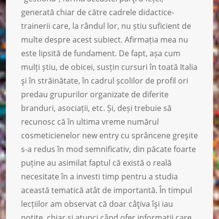
generată chiar de către cadrele didactice-
trainerii care, la rândul lor, nu știu suficient de
multe despre acest subiect. Afirmația mea nu
este lipsită de fundament. De fapt, așa cum
mulți știu, de obicei, susțin cursuri în toată Italia
şi în străinătate, în cadrul școlilor de profil ori
predau grupurilor organizate de diferite
branduri, asociații, etc. Și, deși trebuie să
recunosc că în ultima vreme numărul
cosmeticienelor new entry cu sprâncene greşite
s-a redus în mod semnificativ, din păcate foarte
puține au asimilat faptul că există o reală
necesitate în a investi timp pentru a studia
această tematică atât de importantă. În timpul
lecțiilor am observat că doar câţiva îşi iau
notiţe, chiar și atunci când ofer informaţii care