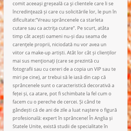
comit aceeași greșeală ca şi clientele care li se
încredinţează și care cu solicitările lor, le pun în
dificultate:”Vreau sprâncenele ca starleta
cutare sau ca actriţa cutare”. Pe scurt, atâta
timp cât acești oameni nu-și dau seama de
carenţele proprii, niciodată nu vor avea un
viitor ca make-up artiști. Atât lor cât și clienților
mai sus menţionaţi (care se prezintă cu
fotografii sau cu cereri de a copia un VIP sau te
miri pe cine), ar trebui să le iasă din cap că
sprâncenele sunt o caracteristică decorativă a
feței și, ca atare, pot fi schimbate la fel cum o
facem cu o pereche de cercei. Și când te
gândești că de ani de zile a luat naştere o figură
profesională: expert în sprâncene! În Anglia și
Statele Unite, există studii de specialitate în