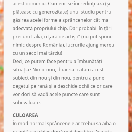
acest domeniu. Oamenii se încredinţează (și
plăteasc cu generozitate) unui studiu pentru
găsirea acelei forme a sprâncenelor cât mai
adecvată propriului chip. Dar probabil în ţări
precum Italia, o ţară de artişti” (nu pot spune
nimic despre România), lucrurile ajung mereu
cu un secol mai târziu!
Deci, ce putem face pentru a îmbunătăți
situația? Nimic nou, doar să tratăm acest
subiect din nou şi din nou, pentru a pune
degetul pe rană şi a deschide ochii celor care
vor dori să vadă acele puncte care sunt
subevaluate.
CULOAREA
În mod normal sprâncenele ar trebui să aibă o
nuanţă sau chiar două mai deschise. Aceasta