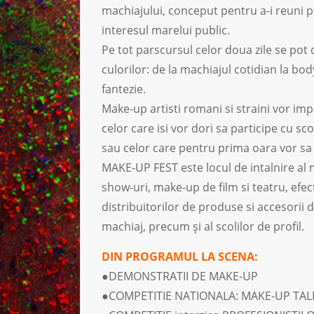
machiajului, conceput pentru a-i reuni p
interesul marelui public.
Pe tot parscursul celor doua zile se po
culorilor: de la machiajul cotidian la bod
fantezie.
Make-up artisti romani si straini vor im
celor care isi vor dori sa participe cu sc
sau celor care pentru prima oara vor sa 
MAKE-UP FEST este locul de intalnire al m
show-uri, make-up de film si teatru, efect
distribuitorilor de produse si accesorii 
machiaj, precum şi al scolilor de profil.
DIN PROGRAMUL LA SCENA:
●DEMONSTRATII DE MAKE-UP
●COMPETITIE NATIONALA: MAKE-UP TALE