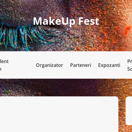
MakeUp Fest
lent
P
Organizator
Parteneri
Expozanti
n
S