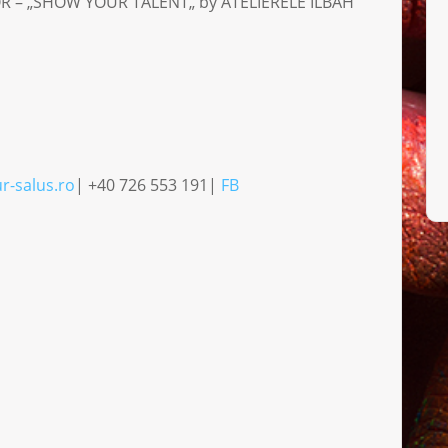
OR – „SHOW YOUR TALENT„ by ATELIERELE ILBAH
r-salus.ro
| +40 726 553 191|
FB