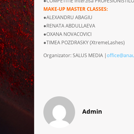
●COMPETITIE interzisa PROFESIONISTIL
MAKE-UP MASTER CLASSES:
●ALEXANDRU ABAGIU
●RENATA ABDULLAEVA
●OXANA NOVACOVICI
●TIMEA POZDRASKY (XtremeLashes)
Organizator: SALUS MEDIA |
office@anau
Admin