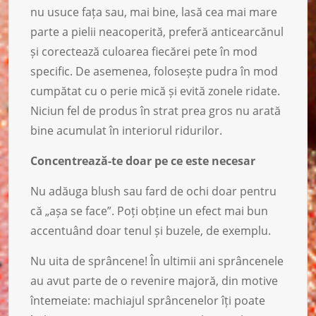
nu usuce fața sau, mai bine, lasă cea mai mare
parte a pielii neacoperită, preferă anticearcănul
și corectează culoarea fiecărei pete în mod
specific. De asemenea, folosește pudra în mod
cumpătat cu o perie mică și evită zonele ridate.
Niciun fel de produs în strat prea gros nu arată
bine acumulat în interiorul ridurilor.
Concentrează-te doar pe ce este necesar
Nu adăuga blush sau fard de ochi doar pentru
că „așa se face”. Poți obține un efect mai bun
accentuând doar tenul și buzele, de exemplu.
Nu uita de sprâncene! În ultimii ani sprâncenele
au avut parte de o revenire majoră, din motive
întemeiate: machiajul sprâncenelor îți poate