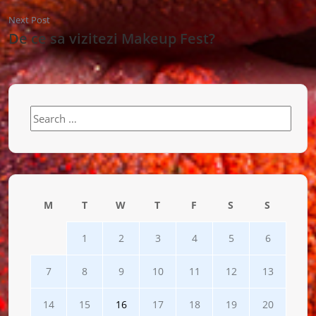
Next Post
De ce sa vizitezi Makeup Fest?
Search
for:
M
T
W
T
F
S
S
1
2
3
4
5
6
7
8
9
10
11
12
13
14
15
16
17
18
19
20