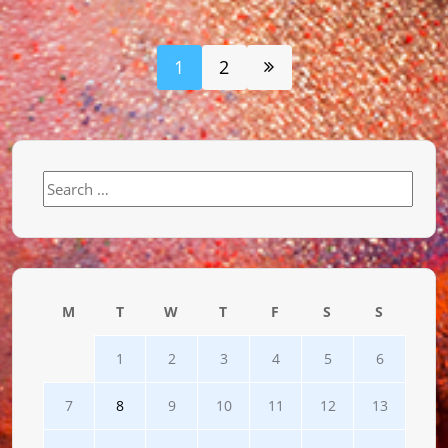
1
2
Search
for:
M
T
W
T
F
S
S
1
2
3
4
5
6
7
8
9
10
11
12
13