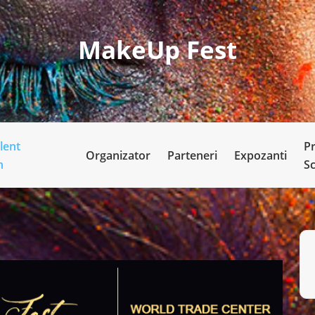
MakeUp Fest
lent
P
Organizator
Parteneri
Expozanti
n
S