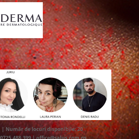
i |
Număr de locuri disponibile: 20
: 0725.488.399 | office@salus.com.ro