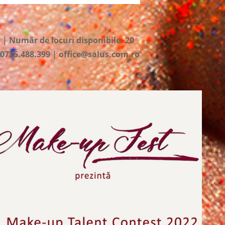
i |
Număr de locuri disponibile: 20
: 0725.488.399 | office@salus.com.ro