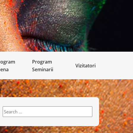
rogram
Program
Vizitatori
cena
Seminarii
Search
for: