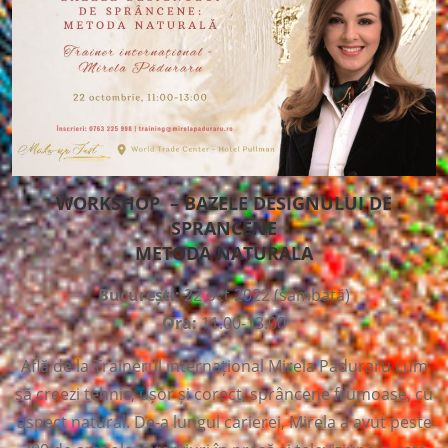
WORKSHOP – BAZELE DESIGNULUI DE
SPRANCENE
METODA NATURALA
București:
22 oct 2022 (sâmbătă)
Ora:
11.00-13.00
Află de la Trainerul internațional Mirela Păduraru cum
să creezi tehnic, ușor și corect, sprâncene frumoase, cu
aspect natural. De-a lungul carierei, Mirela a avut peste