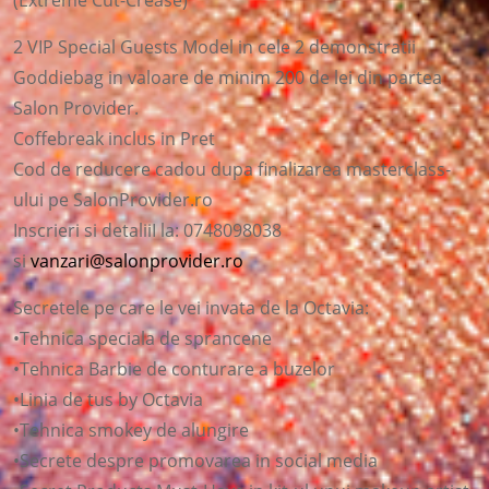
(Extreme Cut-Crease)
2 VIP Special Guests Model in cele 2 demonstratii
Goddiebag in valoare de minim 200 de lei din partea
Salon Provider.
Coffebreak inclus in Pret
Cod de reducere cadou dupa finalizarea masterclass-
ului pe SalonProvider.ro
Inscrieri si detaliiI la: 0748098038
si
vanzari@salonprovider.ro
Secretele pe care le vei invata de la Octavia:
•Tehnica speciala de sprancene
•Tehnica Barbie de conturare a buzelor
•Linia de tus by Octavia
•Tehnica smokey de alungire
•Secrete despre promovarea in social media