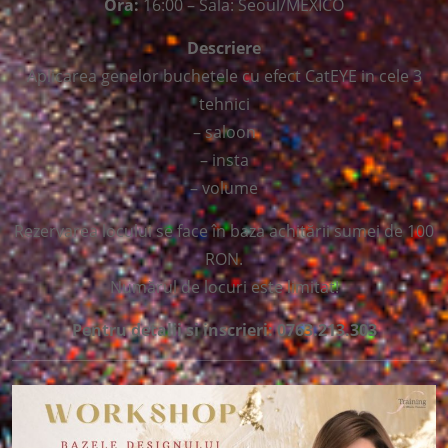
Ora:
16:00 – Sala: Seoul/MEXICO
Descriere
Aplicarea genelor buchetele cu efect CatEYE in cele 3
tehnici
– saloon
– insta
– volume
Rezervarea locului se face în baza achitării sumei de 100
RON.
Numărul de locuri este limitat!
Pentru detalii si inscrieri: 0763.213.303