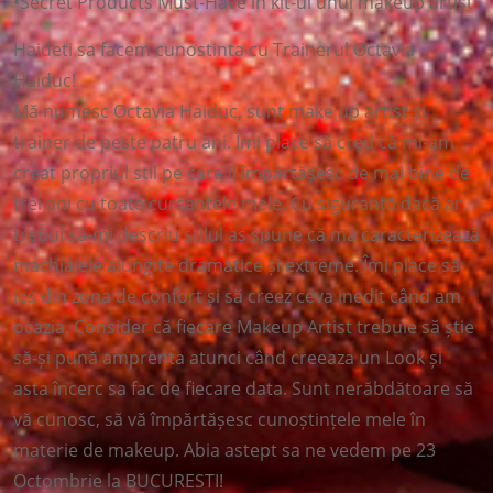
•Secret Products Must-Have in kit-ul unui makeup artist
Haideti sa facem cunostinta cu Trainerul Octavia
Haiduc!
Mă numesc Octavia Haiduc, sunt make up artist și
trainer de peste patru ani. Îmi place să cred că mi-am
creat propriul stil pe care îl împărtășesc de mai bine de
trei ani cu toate cursantele mele. Cu siguranță dacă ar
trebui să-mi descriu stilul aș spune că mă caracterizează
machiajele alungite dramatice și extreme. Îmi place să
ies din zona de confort și să creez ceva inedit când am
ocazia. Consider că fiecare Makeup Artist trebuie să știe
să-și pună amprenta atunci când creeaza un Look și
asta încerc sa fac de fiecare data. Sunt nerăbdătoare să
vă cunosc, să vă împărtășesc cunoștințele mele în
materie de makeup. Abia astept sa ne vedem pe 23
Octombrie la BUCURESTI!