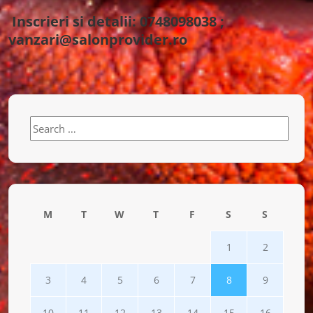
Inscrieri si detalii: 0748098038 ;
vanzari@salonprovider.ro
Search
for:
M
T
W
T
F
S
S
1
2
3
4
5
6
7
8
9
10
11
12
13
14
15
16