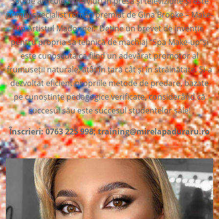
300 de articole, interviuri în presă și televiziune și este
primul specialist român premiat de Gina Brooke – Make-
up Artistul Madonnei. Deține un brevet de invenție
pentru propria sa tehnică de machiaj “Spa Make-up”și
este cunoscută ca fiind un adevărat promotor al
frumuseții naturale, atât în țară cât și în străinătate. Și-a
dezvoltat eficient propriile metode de predare, bazate
pe cunoștințe pedagogice verificate, considerând că
succesul său este succesul studentelor sale!
Înscrieri: 0763 225 998; training@mirelapaduraru.ro