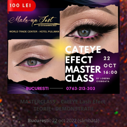
MASTERCLASS – CatEYE Lash Efect
TEORIE+ DEMONSTRATII
București:
22 oct 2022 (sâmbătă)