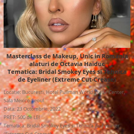
Masterclass de Makeup, Unic in Romania
alaturi de Octavia Haiduc
Tematica: Bridal Smokey Eyes si Tehnica
de Eyeliner (Extreme Cut-Crease)
Locatie: Bucuresti, Hotel Pullman World Trade Center,
Sala Mexico-Seoul
Data: 23 Octombrie, 2022
PRET: 500 de LEI
Tematica: Bridal Smokey Eyes si Tehnica de Eyeliner