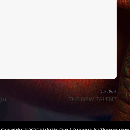
Next Post
giu
THE NEW TALENT