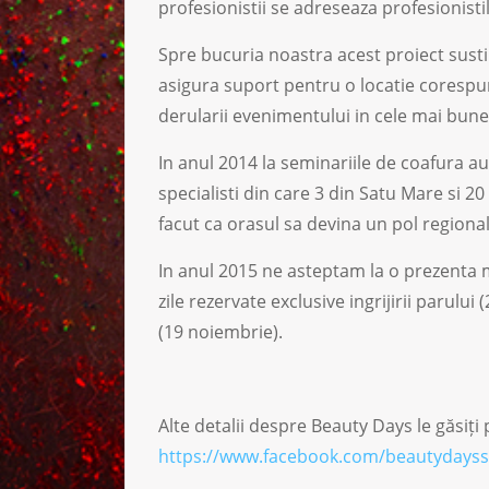
profesionistii se adreseaza profesionisti
Spre bucuria noastra acest proiect sust
asigura suport pentru o locatie corespu
derularii evenimentului in cele mai bune c
In anul 2014 la seminariile de coafura au
specialisti din care 3 din Satu Mare si 2
facut ca orasul sa devina un pol regional 
In anul 2015 ne asteptam la o prezenta m
zile rezervate exclusive ingrijirii parului
(19 noiembrie).
Alte detalii despre Beauty Days le găsiț
https://www.facebook.com/beautydays