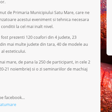
lor.
inut de Primaria Municipiului Satu Mare, care ne
nzatoare acestui eveniment si tehnica necesara
onditii la cel mai inalt nivel.
 fost prezenti 120 coafori din 4 judete, 23
0 din mai multe judete din tara, 40 de modele au
al esteticului.
ai mare, de pana la 250 de participant, in cele 2
 (20-21 noiembrie) si o zi seminariilor de machiaj
i pe facebook…
satumare