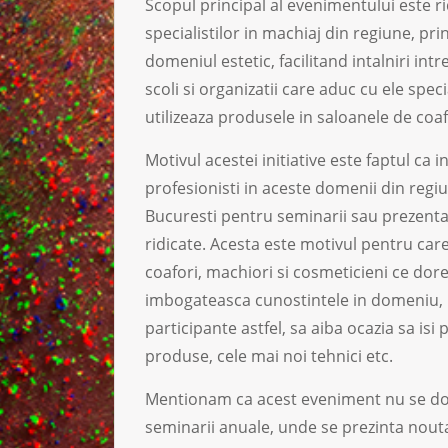
Scopul principal al evenimentului este ri
specialistilor in machiaj din regiune, pr
domeniul estetic, facilitand intalniri i
scoli si organizatii care aduc cu ele speci
utilizeaza produsele in saloanele de coaf
Motivul acestei initiative este faptul ca
profesionisti in aceste domenii din regi
Bucuresti pentru seminarii sau prezentar
ridicate. Acesta este motivul pentru car
coafori, machiori si cosmeticieni ce dore
imbogateasca cunostintele in domeniu, iar
participante astfel, sa aiba ocazia sa isi 
produse, cele mai noi tehnici etc.
Mentionam ca acest eveniment nu se dore
seminarii anuale, unde se prezinta nouta