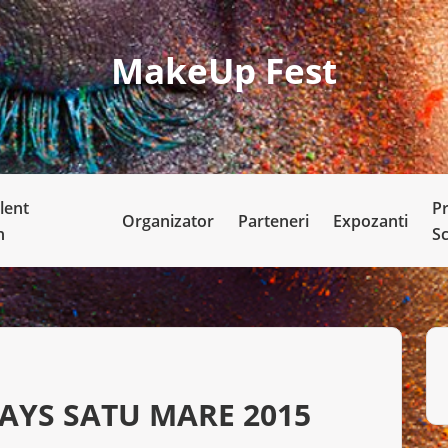
MakeUp Fest
lent
P
Organizator
Parteneri
Expozanti
n
S
DAYS SATU MARE 2015