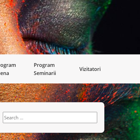
rogram
Program
Vizitatori
cena
Seminarii
Search
for: