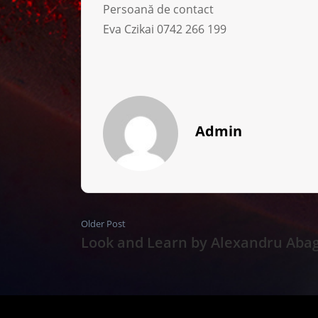
Persoană de contact
Eva Czikai 0742 266 199
Admin
Older Post
Look and Learn by Alexandru Aba