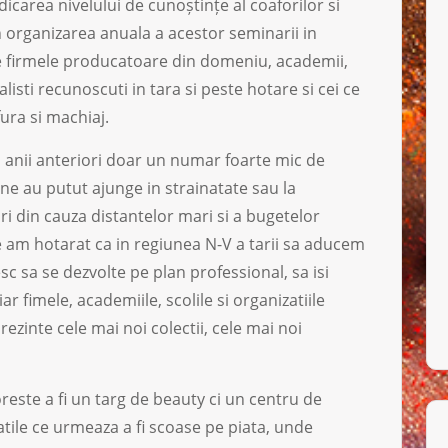
dicarea nivelului de cunoștințe al coaforilor si
in organizarea anuala a acestor seminarii in
ntre firmele producatoare din domeniu, academii,
alisti recunoscuti in tara si peste hotare si cei ce
ura si machiaj.
 in anii anteriori doar un numar foarte mic de
une au putut ajunge in strainatate sau la
i din cauza distantelor mari si a bugetelor
e am hotarat ca in regiunea N-V a tarii sa aducem
sc sa se dezvolte pe plan professional, sa isi
 fimele, academiile, scolile si organizatiile
prezinte cele mai noi colectii, cele mai noi
ste a fi un targ de beauty ci un centru de
tile ce urmeaza a fi scoase pe piata, unde