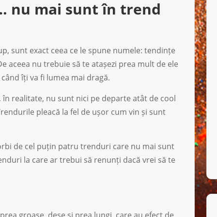
… nu mai sunt în trend
up, sunt exact ceea ce le spune numele: tendințe
De aceea nu trebuie să te atașezi prea mult de ele
ând îți va fi lumea mai dragă.
 în realitate, nu sunt nici pe departe atât de cool
rendurile pleacă la fel de ușor cum vin și sunt
orbi de cel puțin patru trenduri care nu mai sunt
nduri la care ar trebui să renunți dacă vrei să te
 prea groase, dese și prea lungi, care au efect de