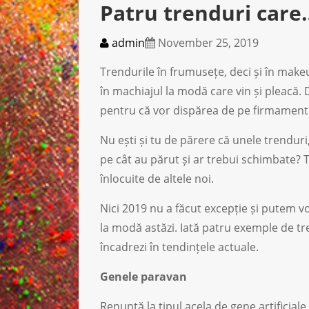
Patru trenduri care
admin
November 25, 2019
Trendurile în frumusețe, deci și în make
în machiajul la modă care vin și pleacă. 
pentru că vor dispărea de pe firmament c
Nu ești și tu de părere că unele trenduri,
pe cât au părut și ar trebui schimbate? T
înlocuite de altele noi.
Nici 2019 nu a făcut excepție și putem v
la modă astăzi. Iată patru exemple de tre
încadrezi în tendințele actuale.
Genele paravan
Renunță la tipul acela de gene artificiale