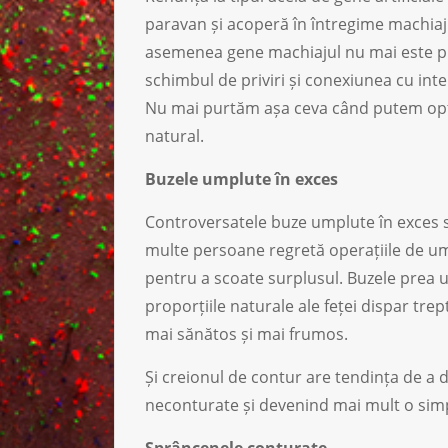
paravan și acoperă în întregime machiaju
asemenea gene machiajul nu mai este pus 
schimbul de priviri și conexiunea cu inte
Nu mai purtăm așa ceva când putem opta
natural.
Buzele umplute în exces
Controversatele buze umplute în exces s
multe persoane regretă operațiile de um
pentru a scoate surplusul. Buzele prea u
proporțiile naturale ale feței dispar tre
mai sănătos și mai frumos.
Și creionul de contur are tendința de a
neconturate și devenind mai mult o simplă
Sprâncenele conturate