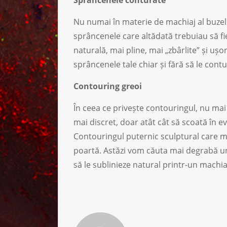
Nu numai în materie de machiaj al buzelo
sprâncenele care altădată trebuiau să fi
naturală, mai pline, mai „zbârlite” și ușo
sprâncenele tale chiar și fără să le contu
Contouring greoi
În ceea ce privește contouringul, nu mai e
mai discret, doar atât cât să scoată în evi
Contouringul puternic sculptural care mo
poartă. Astăzi vom căuta mai degrabă un 
să le sublinieze natural printr-un machia