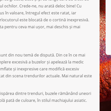
l ochilor. Crede-ne, nu arată deloc bine! Cu
în valoare, întregul efect este ratat, iar
rlocutorul este blocată de o cortină inexpresivă.
 pentru ceva mai ușor, mai deschis și mai
unt din nou temă de dispută. Din ce în ce mai
plere excesivă a buzelor și apelează la medic
mflate și inexpresive care modifică excesiv
ptat din scena trendurilor actuale. Mai natural este
 dispărea dintre trenduri, buzele rămânând uneori
 pată de culoare, în stilul machiajului asiatic.