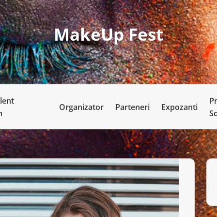
MakeUp Fest
lent
P
Organizator
Parteneri
Expozanti
n
S