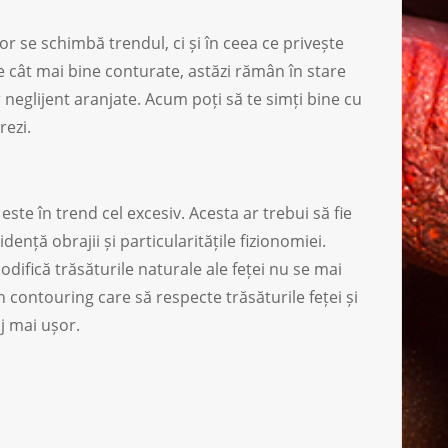
r se schimbă trendul, ci și în ceea ce privește
e cât mai bine conturate, astăzi rămân în stare
r neglijent aranjate. Acum poți să te simți bine cu
rezi.
ste în trend cel excesiv. Acesta ar trebui să fie
dență obrajii și particularitățile fizionomiei.
difică trăsăturile naturale ale feței nu se mai
contouring care să respecte trăsăturile feței și
j mai ușor.