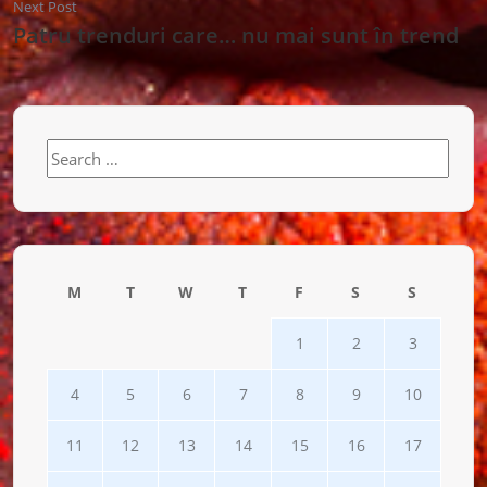
Next Post
Patru trenduri care… nu mai sunt în trend
Search
for:
M
T
W
T
F
S
S
1
2
3
4
5
6
7
8
9
10
11
12
13
14
15
16
17