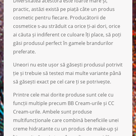
Diversitatea acestora este foarte mare și,
practic, astăzi există pe piață câte un produs
cosmetic pentru fiecare. Producătorii de
cosmetice s-au străduit ca orice ți-ai dori, orice
ai căuta și indiferent ce culoare îți place, să poți
găsi produsul perfect în gamele brandurilor
preferate.
Uneori nu este ușor să găsești produsul potrivit
ție și trebuie să testezi mai multe variante până
să găsești exact pe cel care ți se potrivește.
Printre cele mai dorite produse sunt cele cu
funcții multiple precum BB Cream-urile și CC
Cream-urile. Ambele sunt produse
multifuncționale care combină beneficiile unei
creme hidratante cu un produs de make-up și