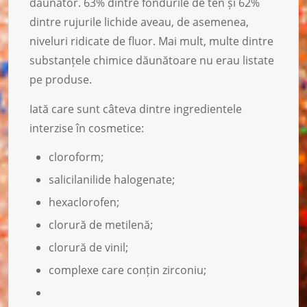
dăunător. 63% dintre fondurile de ten și 62%
dintre rujurile lichide aveau, de asemenea,
niveluri ridicate de fluor. Mai mult, multe dintre
substanțele chimice dăunătoare nu erau listate
pe produse.
Iată care sunt câteva dintre ingredientele
interzise în cosmetice:
cloroform;
salicilanilide halogenate;
hexaclorofen;
clorură de metilenă;
clorură de vinil;
complexe care conțin zirconiu;